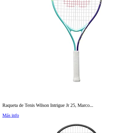
Raqueta de Tenis Wilson Intrigue Jr 25, Marco...
Más info