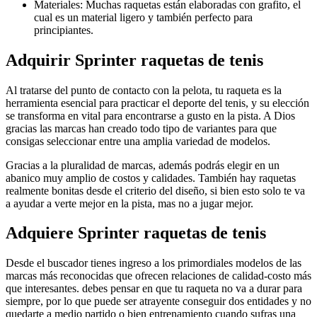
Materiales: Muchas raquetas están elaboradas con grafito, el
cual es un material ligero y también perfecto para
principiantes.
Adquirir Sprinter raquetas de tenis
Al tratarse del punto de contacto con la pelota, tu raqueta es la
herramienta esencial para practicar el deporte del tenis, y su elección
se transforma en vital para encontrarse a gusto en la pista. A Dios
gracias las marcas han creado todo tipo de variantes para que
consigas seleccionar entre una amplia variedad de modelos.
Gracias a la pluralidad de marcas, además podrás elegir en un
abanico muy amplio de costos y calidades. También hay raquetas
realmente bonitas desde el criterio del diseño, si bien esto solo te va
a ayudar a verte mejor en la pista, mas no a jugar mejor.
Adquiere Sprinter raquetas de tenis
Desde el buscador tienes ingreso a los primordiales modelos de las
marcas más reconocidas que ofrecen relaciones de calidad-costo más
que interesantes. debes pensar en que tu raqueta no va a durar para
siempre, por lo que puede ser atrayente conseguir dos entidades y no
quedarte a medio partido o bien entrenamiento cuando sufras una