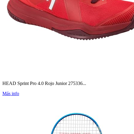
HEAD Sprint Pro 4.0 Rojo Junior 275336...
Más info