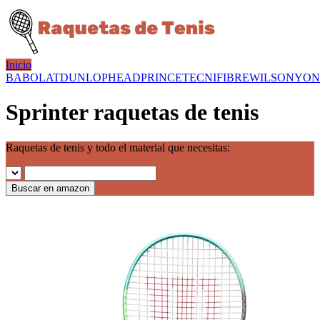
Inicio
BABOLAT
DUNLOP
HEAD
PRINCE
TECNIFIBRE
WILSON
YON
Sprinter raquetas de tenis
Raquetas de tenis y todo el material que necesitas:
Buscar en amazon