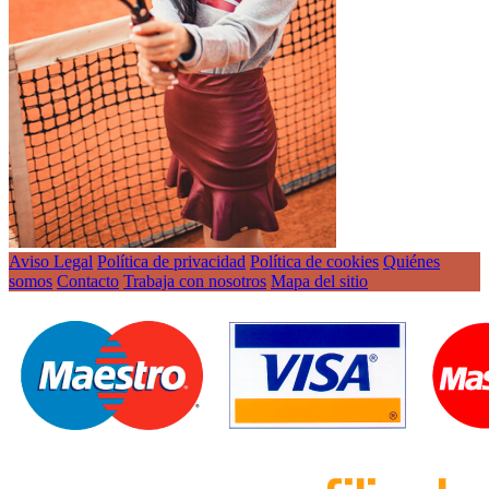
Aviso Legal
Política de privacidad
Política de cookies
Quiénes
somos
Contacto
Trabaja con nosotros
Mapa del sitio