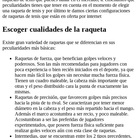
peculiaridades tienes que tener en cuenta en el momento de elegir
una raqueta de tenis y por último te damos ciertas configuraciones
de raquetas de tenis que están en oferta por internet
Escoger cualidades de la raqueta
Existe gran variedad de raquetas que se diferencian en sus
peculiaridades más básicas:
Raquetas de fuerza, que benefician golpes veloces y
poderosos. Son las más recomendadas para jugadores con
poca experiencia o bien recién iniciados en el deporte, ya que
hacen más fácil los golpes sin necesitar mucha fuerza física.
Tienen un cuadro maleable, la cabeza más importante que
otras y el peso distribuido cara la punta de exactamente las
mismas.
Raquetas de precisión, que favorecen golpes más precisos
hacia la pista de tu rival. Se caracterizan por tener menor
diámetro en la cabeza y el peso más repartido hacia el mango.
Además el marco acostumbra a ser recio, y poco maleable.
Acostumbran a ser las preferidas de jugadores
experimentados, que poseen fuerza física suficiente para
realizar goles veloces aún con esta clase de raquetas.
Intermedias, que se encuentran entre los 2 tipos precedentes,