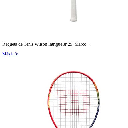
Raqueta de Tenis Wilson Intrigue Jr 25, Marco...
Más info