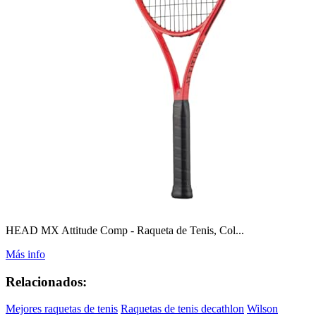
HEAD MX Attitude Comp - Raqueta de Tenis, Col...
Más info
Relacionados:
Mejores raquetas de tenis
Raquetas de tenis decathlon
Wilson