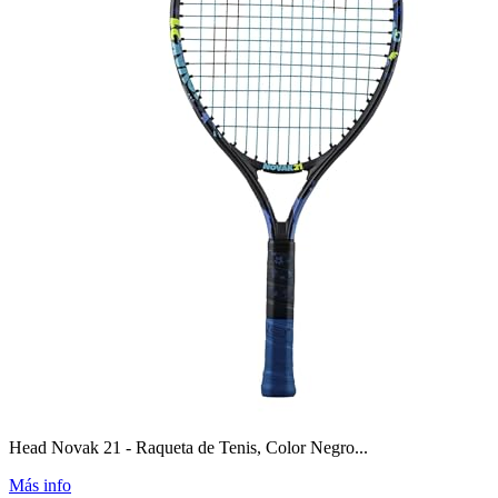
Head Novak 21 - Raqueta de Tenis, Color Negro...
Más info