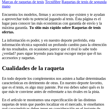
Marcas de raquetas de tenis
Tecnifibre
Raquetas de tenis de segunda
mano
Encuentra los modelos, firmas y accesorios que existen y te ayudan
a aprovechar todo tu potencial jugando al tenis. Ésta página es el
lugar para conocer las más económicas con garantía de envío y la
máxima garantía.
Tu sitio más rápido sobre Raquetas de tenis
ofertas.
La información es poder, y en nuestro deporte preferido, esta
información técnica supondrá un profundo cambio para la obtención
de tus resultados. en ocasiones parece que el rival lo sabe todo
¿verdad? pues sigue leyendo para lograr escoger mejor que él tus
accesorios y raquetas.
Cualidades de la raqueta
En todo deporte los complementos nos asisten a hallar determinadas
características en detrimento de otras. En nuestro deporte favorito,
que es el tenis, es algo muy patente. Por eso debes saber qués es lo
que más te conviene antes de enfrentarte a tus rivales en la pista.
En el artículo te mostramos una especificación de las distintas
raquetas de tenis que puedes localizar en el mercado, te enseñamos
qué características debes tener en consideración en el instante de