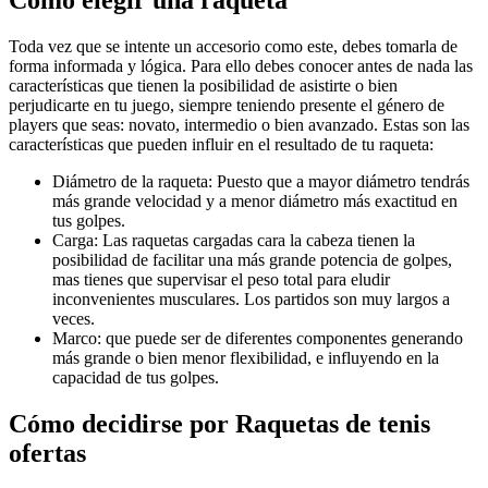
Toda vez que se intente un accesorio como este, debes tomarla de
forma informada y lógica. Para ello debes conocer antes de nada las
características que tienen la posibilidad de asistirte o bien
perjudicarte en tu juego, siempre teniendo presente el género de
players que seas: novato, intermedio o bien avanzado. Estas son las
características que pueden influir en el resultado de tu raqueta:
Diámetro de la raqueta: Puesto que a mayor diámetro tendrás
más grande velocidad y a menor diámetro más exactitud en
tus golpes.
Carga: Las raquetas cargadas cara la cabeza tienen la
posibilidad de facilitar una más grande potencia de golpes,
mas tienes que supervisar el peso total para eludir
inconvenientes musculares. Los partidos son muy largos a
veces.
Marco: que puede ser de diferentes componentes generando
más grande o bien menor flexibilidad, e influyendo en la
capacidad de tus golpes.
Cómo decidirse por Raquetas de tenis
ofertas