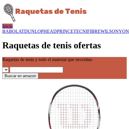
Inicio
BABOLAT
DUNLOP
HEAD
PRINCE
TECNIFIBRE
WILSON
YON
Raquetas de tenis ofertas
Raquetas de tenis y todo el material que necesitas:
Buscar en amazon