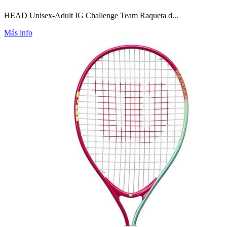
HEAD Unisex-Adult IG Challenge Team Raqueta d...
Más info