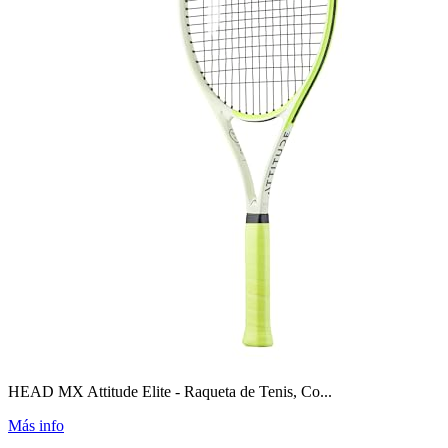
HEAD MX Attitude Elite - Raqueta de Tenis, Co...
Más info