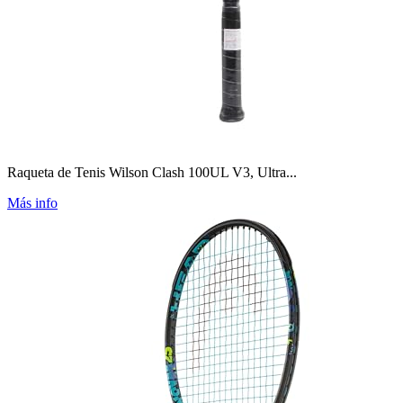
Raqueta de Tenis Wilson Clash 100UL V3, Ultra...
Más info