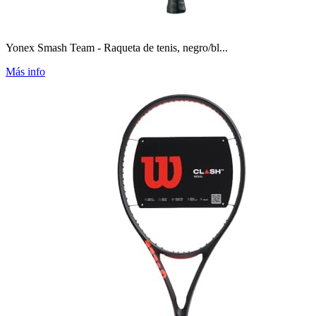
Yonex Smash Team - Raqueta de tenis, negro/bl...
Más info