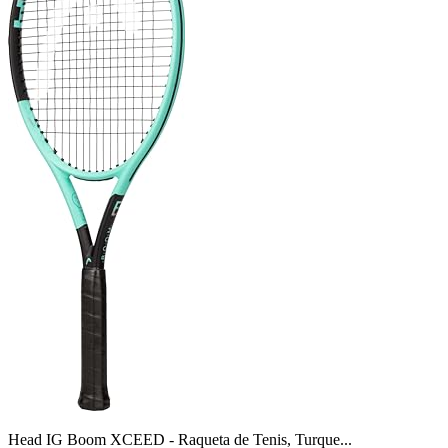
Head IG Boom XCEED - Raqueta de Tenis, Turque...