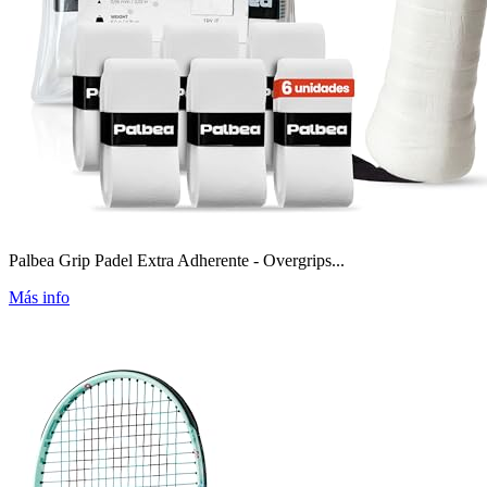
Palbea Grip Padel Extra Adherente - Overgrips...
Más info