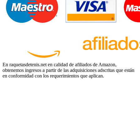
En raquetasdetenis.net en calidad de afiliados de Amazon,
obtenemos ingresos a partir de las adquisiciones adscritas que están
en conformidad con los requerimientos que aplican.