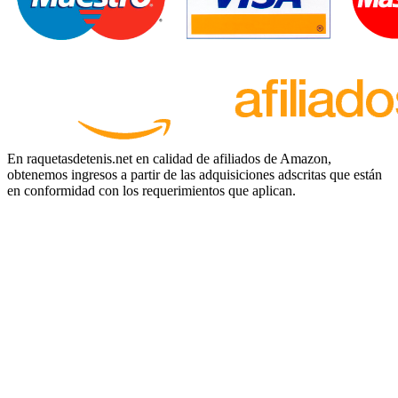
En raquetasdetenis.net en calidad de afiliados de Amazon,
obtenemos ingresos a partir de las adquisiciones adscritas que están
en conformidad con los requerimientos que aplican.