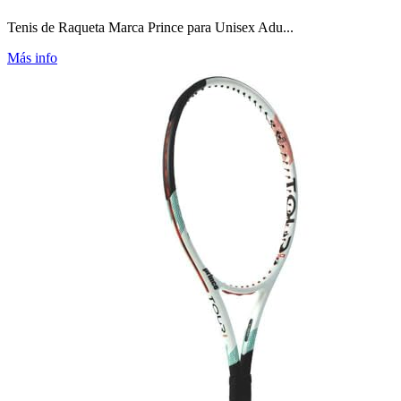
Tenis de Raqueta Marca Prince para Unisex Adu...
Más info