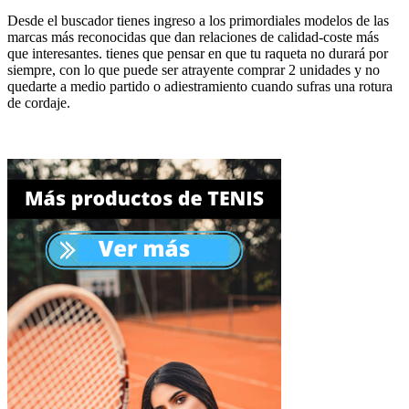
Desde el buscador tienes ingreso a los primordiales modelos de las
marcas más reconocidas que dan relaciones de calidad-coste más
que interesantes. tienes que pensar en que tu raqueta no durará por
siempre, con lo que puede ser atrayente comprar 2 unidades y no
quedarte a medio partido o adiestramiento cuando sufras una rotura
de cordaje.