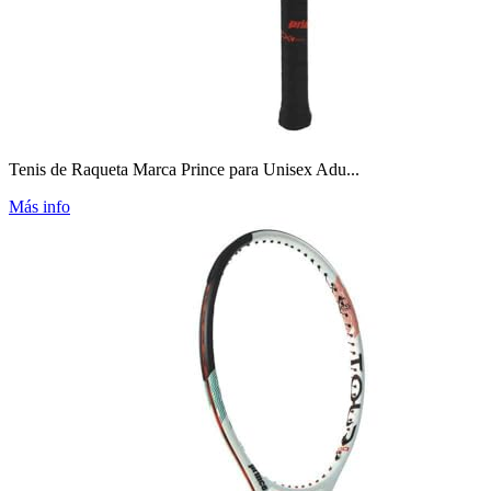
Tenis de Raqueta Marca Prince para Unisex Adu...
Más info