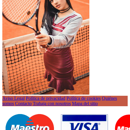
Aviso Legal
Política de privacidad
Política de cookies
Quiénes
somos
Contacto
Trabaja con nosotros
Mapa del sitio