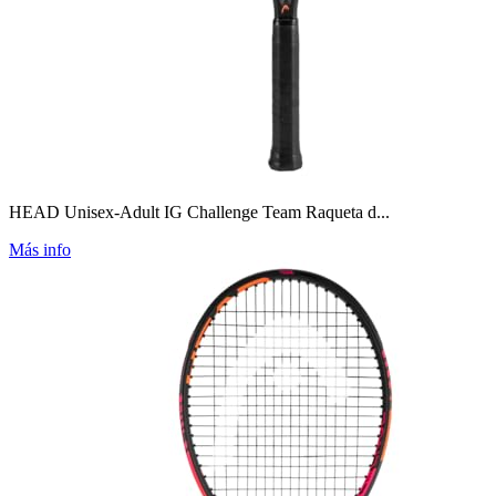
HEAD Unisex-Adult IG Challenge Team Raqueta d...
Más info