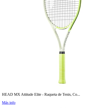
HEAD MX Attitude Elite - Raqueta de Tenis, Co...
Más info