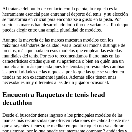
Al tratarse del punto de contacto con la pelota, tu raqueta es la
herramienta esencial para entrenar el deporte del tenis, y su elección
se transforma en crucial para encontrarse a gusto en la pista. Por
suerte las marcas han desarrollado todo tipo de variantes a fin de que
puedas elegir entre una amplia pluralidad de modelos.
Aunque la mayoría de las marcas muestran modelos con los
máximos estándares de calidad, vas a localizar mucha distingue de
precios, más que nada en esos modelos que emplean las estrellas
mundiales del tenis. Por eso te recomendamos fijarte más en las
características citadas que en su apariencia o bien en quién usa un
modelo afín. más que nada pues los tenistas profesionales cambian
las peculiaridades de las raquetas, por lo que las que se venden en
tiendas no son exactamente iguales. Además ellos tienen unas
necesidades muy diferentes a las de un jugador ocasional.
Encuentra Raquetas de tenis head
decathlon
Desde el buscador tienes ingreso a los principales modelos de las
marcas más reconocidas que ofrecen relaciones de calidad-coste más
que atrayentes. tienes que meditar en que tu raqueta no va a durar
por siempre, por lo que puede ser interesante comprar 2 entidades y