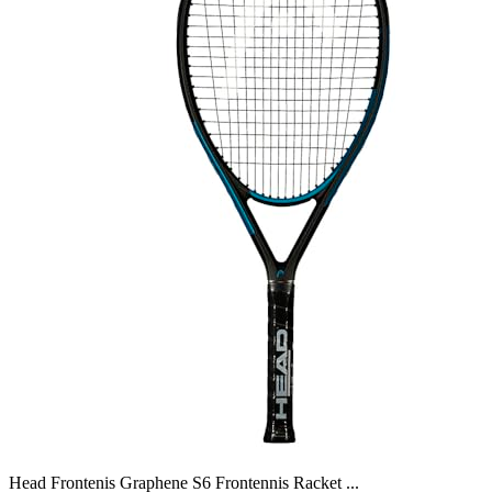
Head Frontenis Graphene S6 Frontennis Racket ...