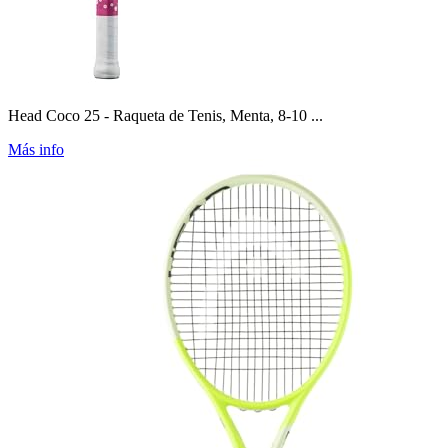
Head Coco 25 - Raqueta de Tenis, Menta, 8-10 ...
Más info