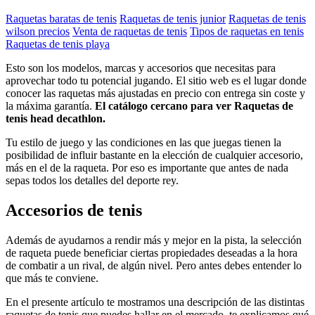
Raquetas baratas de tenis
Raquetas de tenis junior
Raquetas de tenis
wilson precios
Venta de raquetas de tenis
Tipos de raquetas en tenis
Raquetas de tenis playa
Esto son los modelos, marcas y accesorios que necesitas para
aprovechar todo tu potencial jugando. El sitio web es el lugar donde
conocer las raquetas más ajustadas en precio con entrega sin coste y
la máxima garantía.
El catálogo cercano para ver Raquetas de
tenis head decathlon.
Tu estilo de juego y las condiciones en las que juegas tienen la
posibilidad de influir bastante en la elección de cualquier accesorio,
más en el de la raqueta. Por eso es importante que antes de nada
sepas todos los detalles del deporte rey.
Accesorios de tenis
Además de ayudarnos a rendir más y mejor en la pista, la selección
de raqueta puede beneficiar ciertas propiedades deseadas a la hora
de combatir a un rival, de algún nivel. Pero antes debes entender lo
que más te conviene.
En el presente artículo te mostramos una descripción de las distintas
raquetas de tenis que puedes hallar en el mercado, te explicamos qué